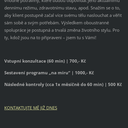
vhodné potraviny, které budou odpovídat jeho aktuálnímu
dennímu režimu, zdravotnímu stavu, apod. Snažím se o to,
aby klient postupně začal více svému tělu naslouchat a věřit
sám sobě a svým potřebám. Výsledkem oboustranné
spolupráce je postupná a trvalá změna životního stylu. Pro
ty, kdož jsou na to připraveni – jsem tu s Vámi!
Vstupní konzultace (60 min) | 700,- Kč
Sestavení programu „na míru“ | 1000,- Kč
Následné kontroly (cca 1x měsíčně do 60 min) | 500 Kč
KONTAKTUJTE MĚ JIŽ DNES