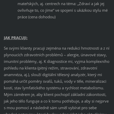
mateřských, aj. centrech na téma: „Zdraví a jak jej
ovlivňuje to, co jíme“ ve spojení s ukázkou stylu mé
práce (cena dohodou)
JAK PRACUJI:
Se svými klienty pracuji zejména na redukci hmotnosti a z ní
plynoucích zdravotních problémů – alergie, únavové stavy,
imunitní problémy, aj. K diagnostice mi, vyjma komplexního
pohledu na klienta (pitný režim, stravování, zdravotní
anamnéza, aj.), slouží digitální tělesný analyzér, který mi
pomáhá určit poměry svalů, tuků, vody v těle, mineralizaci
kostí, stav lymfatického systému a rychlost metabolismu.
Mým záměrem je, aby klient pochopil základní zákonitosti,
jak jeho tělo funguje a co k tomu potřebuje, a aby si nejprve
s mou pomocí a následně sám uměl vybírat pro sebe