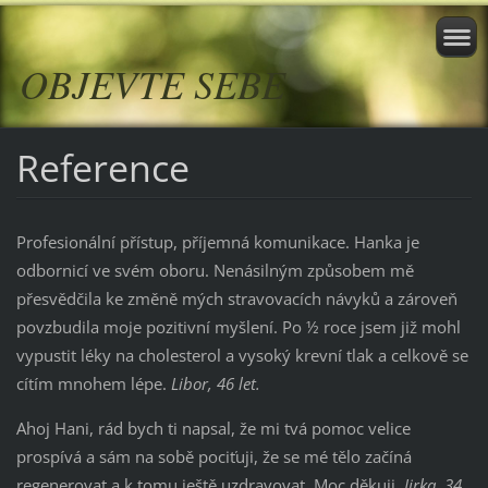
OBJEVTE SEBE
Reference
Profesionální přístup, příjemná komunikace. Hanka je
odbornicí ve svém oboru. Nenásilným způsobem mě
přesvědčila ke změně mých stravovacích návyků a zároveň
povzbudila moje pozitivní myšlení. Po ½ roce jsem již mohl
vypustit léky na cholesterol a vysoký krevní tlak a celkově se
cítím mnohem lépe.
Libor, 46 let.
Ahoj Hani, rád bych ti napsal, že mi tvá pomoc velice
prospívá a sám na sobě pociťuji, že se mé tělo začíná
regenerovat a k tomu ještě uzdravovat. Moc děkuji.
Jirka, 34