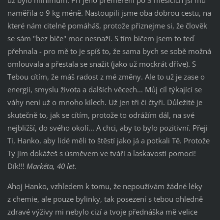
naměřila o 9 kg méně. Nastoupili jsme oba dobrou cestu, na
které nám citelně pomáháš, protože přiznejme si, že člověk
se sám "bez biče" moc nesnaží. S tím bičem jsem to teď
přehnala - pro mě to je spíš to, že sama bych se sobě možná
omlouvala a přestala se snažit (jako už mockrát dříve). S
Tebou cítím, že máš radost z mé změny. Ale to už je zase o
energii, smyslu života a dalších věcech... Můj cíl týkající se
váhy není už o mnoho kilech. Už jen tři či čtyři. Důležité je
skutečně to, jak se cítím, protože to odrážím dál, na své
nejbližší, do svého okolí... A chci, aby to bylo pozitivní. Přeji
Ti, Hanko, aby lidé měli to štěstí jako já a potkali Tě. Protože
Ty jim dokážeš s úsměvem ve tváři a laskavostí pomoci!
Dík!!!
Markéta, 40 let.
Ahoj Hanko, vzhledem k tomu, že nepoužívám žádné léky
z chemie, ale pouze bylinky, tak posezení s tebou ohledně
zdravé výživy mi nebylo cizí a tvoje přednáška mě velice