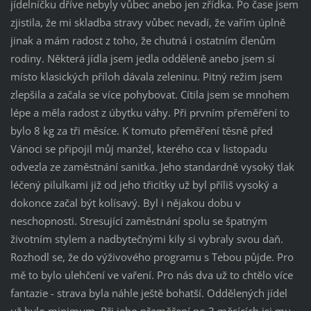
jídelníčku dříve nebyly vůbec anebo jen zřídka. Po čase jsem
zjistila, že mi skladba stravy vůbec nevadí, že vařím úplně
jinak a mám radost z toho, že chutná i ostatním členům
rodiny. Některá jídla jsem jedla odděleně anebo jsem si
místo klasických příloh dávala zeleninu. Pitný režim jsem
zlepšila a začala se více pohybovat. Cítila jsem se mnohem
lépe a měla radost z úbytku váhy. Při prvním přeměření to
bylo 8 kg za tři měsíce. K tomuto přeměření těsně před
Vánoci se připojil můj manžel, kterého cca v listopadu
odvezla ze zaměstnání sanitka. Jeho standardně vysoký tlak
léčený pilulkami již od jeho třicítky už byl příliš vysoký a
dokonce začal být kolísavý. Byl i nějakou dobu v
neschopnosti. Stresující zaměstnání spolu se špatným
životním stylem a nadbytečnými kily si vybraly svou daň.
Rozhodl se, že do výživového programu s Tebou půjde. Pro
mě to bylo ulehčení ve vaření. Pro nás dva už to chtělo více
fantazie - strava byla náhle ještě bohatší. Oddělených jídel
už bylo minimum. Při jeho přeměření po 3 měsících jsi mu